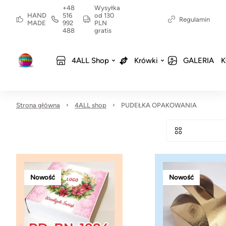
+48
Wysyłka
HAND
516
od 130
Regulamin
MADE
992
PLN
488
gratis
4ALL Shop
Krówki
GALERIA
K
Strona główna
4ALL shop
PUDEŁKA OPAKOWANIA
Nowość
Nowość