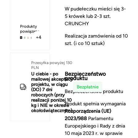
W pudełeczku mieści się 3-
5 krówek lub 2-3 szt.
CRUNCHY
Produkty
powiązane
Realizacja zamówienia od 10
+4
szt. (i co 10 sztuk)
Przesyłka powyżej 130
PLN
Bezpieczeństwo
U ciebie - po
produktu
mailowej akceptacji
projektu, w ciągu
Bezpłatnie
(DO) 7 dni
Bezpieczeństwo produktu
roboczych (przy
realizacji poniżej 10
Produkt spełnia wymagania
kg i NIE w okresie
okołoświątecznym).
Rozporządzenia (UE)
2023/988
Parlamentu
Europejskiego i Rady z dnia
10 maja 2023 r. w sprawie