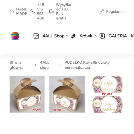
+48
Wysyłka
HAND
516
od 130
Regulamin
MADE
992
PLN
488
gratis
4ALL Shop
Krówki
GALERIA
K
Strona
4ALL
PUDEŁKO KUFEREK złoty
główna
shop
personalizacja