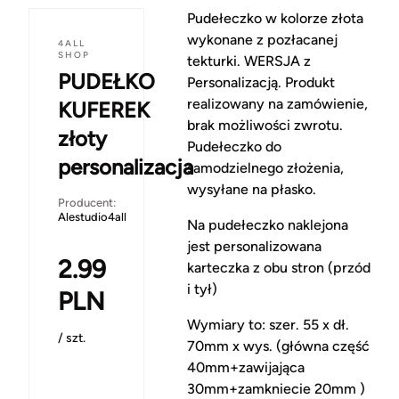
Pudełeczko w kolorze złota
wykonane z pozłacanej
4ALL
SHOP
tekturki. WERSJA z
PUDEŁKO
Personalizacją. Produkt
realizowany na zamówienie,
KUFEREK
brak możliwości zwrotu.
złoty
Pudełeczko do
personalizacja
samodzielnego złożenia,
wysyłane na płasko.
Producent:
Alestudio4all
Na pudełeczko naklejona
jest personalizowana
2.99
karteczka z obu stron (przód
i tył)
PLN
Wymiary to: szer. 55 x dł.
/ szt.
70mm x wys. (główna część
40mm+zawijająca
30mm+zamkniecie 20mm )