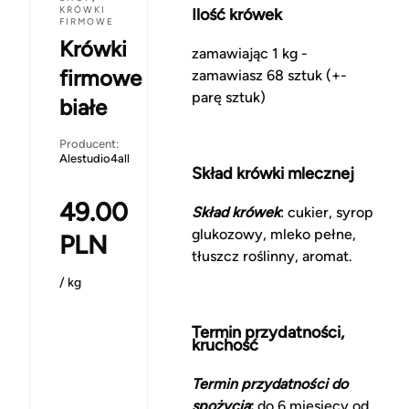
KRÓWKI
Ilość krówek
FIRMOWE
Krówki
zamawiając 1 kg -
firmowe
zamawiasz 68 sztuk (+-
parę sztuk)
białe
Producent:
Alestudio4all
Skład krówki mlecznej
49.00
Skład krówek
: cukier, syrop
glukozowy, mleko pełne,
PLN
tłuszcz roślinny, aromat.
/ kg
Termin przydatności,
kruchość
Termin przydatności do
spożycia
:
do 6 miesięcy od