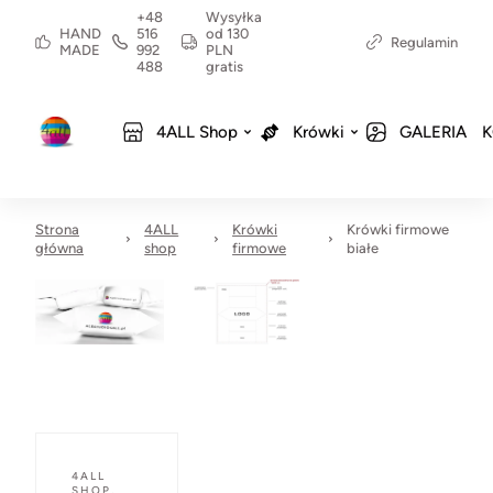
+48
Wysyłka
HAND
516
od 130
Regulamin
MADE
992
PLN
488
gratis
4ALL Shop
Krówki
GALERIA
K
Strona
4ALL
Krówki
Krówki firmowe
główna
shop
firmowe
białe
4ALL
SHOP
,