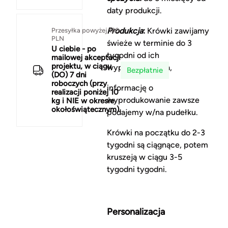
daty produkcji.
Produkcja
:
Krówki zawijamy
Przesyłka powyżej 130
PLN
świeże w terminie do 3
U ciebie - po
tygodni od ich
mailowej akceptacji
projektu, w ciągu
wyprodukowania,
Bezpłatnie
(DO) 7 dni
roboczych (przy
informację o
realizacji poniżej 10
wyprodukowanie zawsze
kg i NIE w okresie
okołoświątecznym).
podajemy w/na pudełku.
Krówki na początku do 2-3
tygodni są ciągnące, potem
kruszeją w ciągu 3-5
tygodni tygodni.
Personalizacja