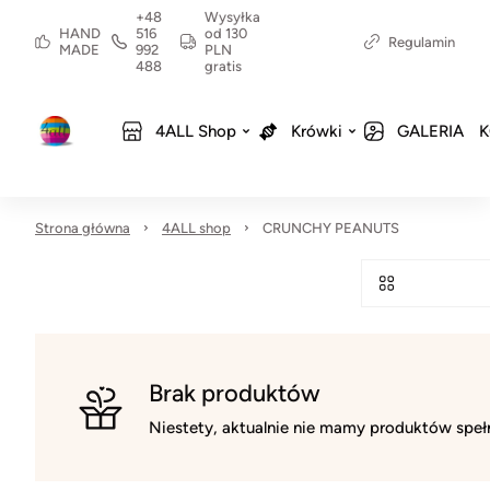
+48
Wysyłka
HAND
516
od 130
Regulamin
MADE
992
PLN
488
gratis
4ALL Shop
Krówki
GALERIA
K
Strona główna
4ALL shop
CRUNCHY PEANUTS
Brak produktów
Niestety, aktualnie nie mamy produktów spełn