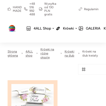
+48
Wysyłka
HAND
516
od 130
Regulamin
MADE
992
PLN
488
gratis
4ALL Shop
Krówki
GALERIA
K
Krówki na
Strona
4ALL
Krówki
Krówki na
różne
główna
shop
na ślub
ślub kwiaty
okazje