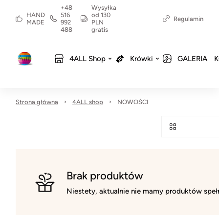
+48
Wysyłka
HAND
516
od 130
Regulamin
MADE
992
PLN
488
gratis
4ALL Shop
Krówki
GALERIA
K
Strona główna
4ALL shop
NOWOŚCI
Brak produktów
Niestety, aktualnie nie mamy produktów spełn