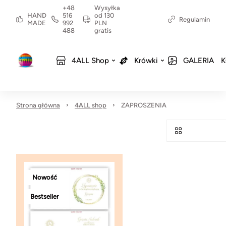
+48
Wysyłka
HAND
516
od 130
Regulamin
MADE
992
PLN
488
gratis
4ALL Shop
Krówki
GALERIA
K
Strona główna
4ALL shop
ZAPROSZENIA
Nowość
Bestseller